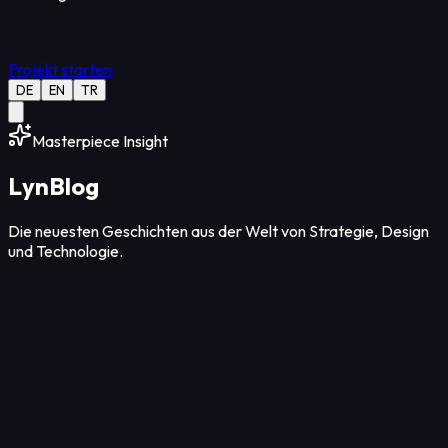
Projekt starten
DE
EN
TR
Masterpiece Insight
Lyn
Blog
Die neuesten Geschichten aus der Welt von Strategie, Design
und Technologie.
Design
12
Min Lesezeit
06. Aug. 2026