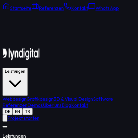
Startseite
Referenzen
Kontakt
WhatsApp
Online Support
Durchschnittliche Antwort: 15 Min.
Leistungen
Webdesign
Grafikdesign
3D & Visual Design
Software
Referenzen
Demos
Über uns
Blog
Kontakt
DE
EN
TR
Projekt starten
Leistungen