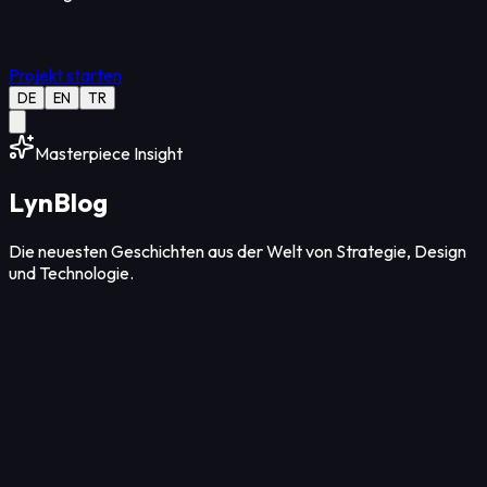
Projekt starten
DE
EN
TR
Masterpiece Insight
Lyn
Blog
Die neuesten Geschichten aus der Welt von Strategie, Design
und Technologie.
Design
12
Min Lesezeit
07. Aug. 2026