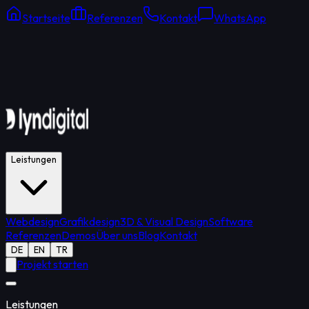
Startseite
Referenzen
Kontakt
WhatsApp
Online Support
Durchschnittliche Antwort: 15 Min.
Leistungen
Webdesign
Grafikdesign
3D & Visual Design
Software
Referenzen
Demos
Über uns
Blog
Kontakt
DE
EN
TR
Projekt starten
Leistungen