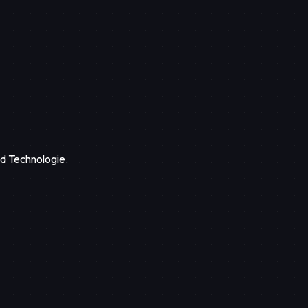
d Technologie.