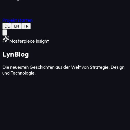
Projekt starten
DE
EN
TR
Masterpiece Insight
Lyn
Blog
Die neuesten Geschichten aus der Welt von Strategie, Design
und Technologie.
Design
12
Min Lesezeit
06. Aug. 2026