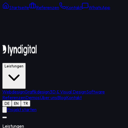
Startseite
Referenzen
Kontakt
WhatsApp
Online Support
Durchschnittliche Antwort: 15 Min.
Leistungen
Webdesign
Grafikdesign
3D & Visual Design
Software
Referenzen
Demos
Über uns
Blog
Kontakt
DE
EN
TR
Projekt starten
Leistungen