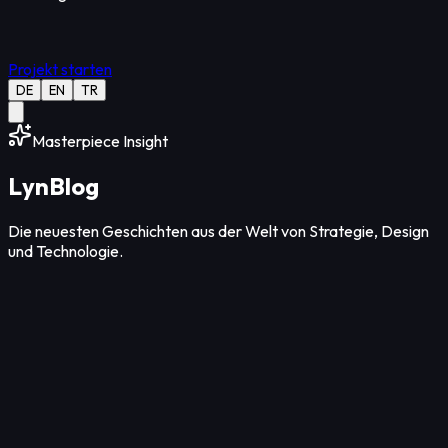
Projekt starten
DE
EN
TR
Masterpiece Insight
Lyn
Blog
Die neuesten Geschichten aus der Welt von Strategie, Design
und Technologie.
Design
12
Min Lesezeit
07. Aug. 2026