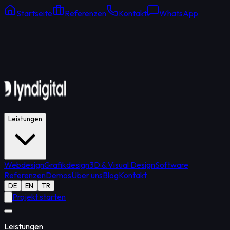
Startseite
Referenzen
Kontakt
WhatsApp
Online Support
Durchschnittliche Antwort: 15 Min.
Leistungen
Webdesign
Grafikdesign
3D & Visual Design
Software
Referenzen
Demos
Über uns
Blog
Kontakt
DE
EN
TR
Projekt starten
Leistungen