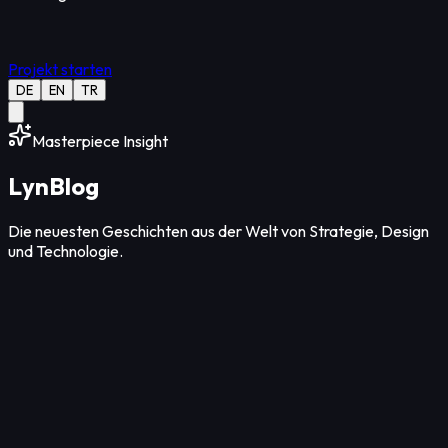
Projekt starten
DE
EN
TR
Masterpiece Insight
Lyn
Blog
Die neuesten Geschichten aus der Welt von Strategie, Design
und Technologie.
Strategie
12
Min Lesezeit
08. Aug. 2026