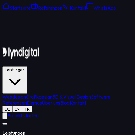
Startseite
Referenzen
Kontakt
WhatsApp
Online Support
Durchschnittliche Antwort: 15 Min.
Leistungen
Webdesign
Grafikdesign
3D & Visual Design
Software
Referenzen
Demos
Über uns
Blog
Kontakt
DE
EN
TR
Projekt starten
Leistungen