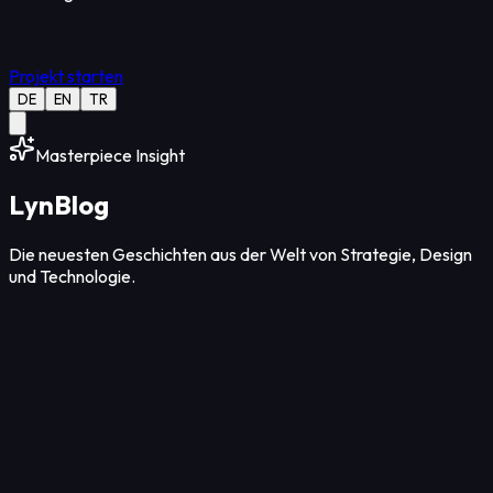
Projekt starten
DE
EN
TR
Masterpiece Insight
Lyn
Blog
Die neuesten Geschichten aus der Welt von Strategie, Design
und Technologie.
Design
12
Min Lesezeit
07. Aug. 2026