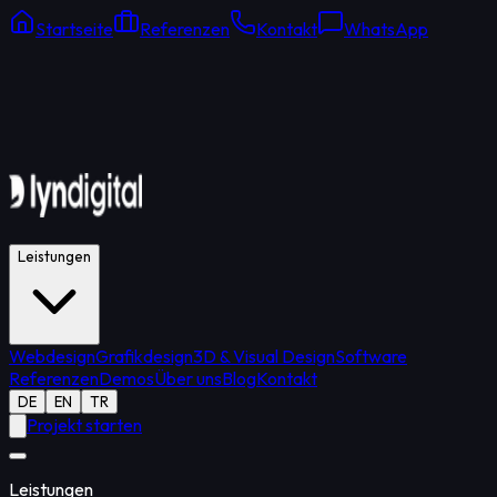
Startseite
Referenzen
Kontakt
WhatsApp
Online Support
Durchschnittliche Antwort: 15 Min.
Leistungen
Webdesign
Grafikdesign
3D & Visual Design
Software
Referenzen
Demos
Über uns
Blog
Kontakt
DE
EN
TR
Projekt starten
Leistungen