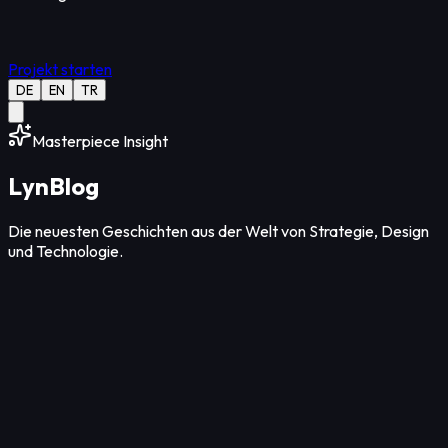
Projekt starten
DE
EN
TR
Masterpiece Insight
Lyn
Blog
Die neuesten Geschichten aus der Welt von Strategie, Design
und Technologie.
Design
12
Min Lesezeit
07. Aug. 2026