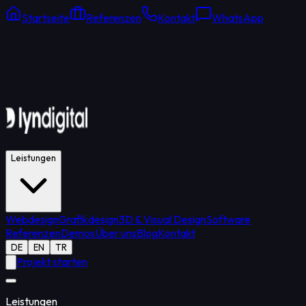
Startseite
Referenzen
Kontakt
WhatsApp
Online Support
Durchschnittliche Antwort: 15 Min.
Leistungen
Webdesign
Grafikdesign
3D & Visual Design
Software
Referenzen
Demos
Über uns
Blog
Kontakt
DE
EN
TR
Projekt starten
Leistungen