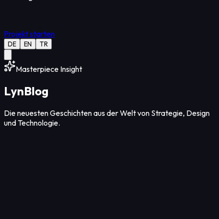
Projekt starten
DE
EN
TR
Masterpiece Insight
Lyn
Blog
Die neuesten Geschichten aus der Welt von Strategie, Design
und Technologie.
Strategie
12
Min Lesezeit
08. Aug. 2026