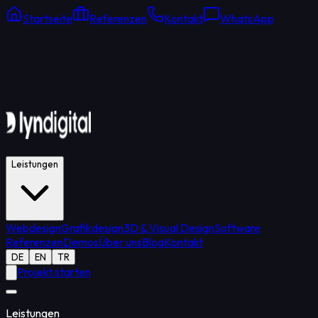
Startseite
Referenzen
Kontakt
WhatsApp
Online Support
Durchschnittliche Antwort: 15 Min.
Leistungen
Webdesign
Grafikdesign
3D & Visual Design
Software
Referenzen
Demos
Über uns
Blog
Kontakt
DE
EN
TR
Projekt starten
Leistungen