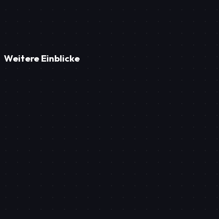
Terminkalender nach alter Schule sind dazu verdammt, mit Ihnen z
Weitere Einblicke
Marketing
Webdesign für Restaurants: Mehr Gäste durch Online-P
Marketing
Google Maps Ranking-Strategien für Fahrschulen