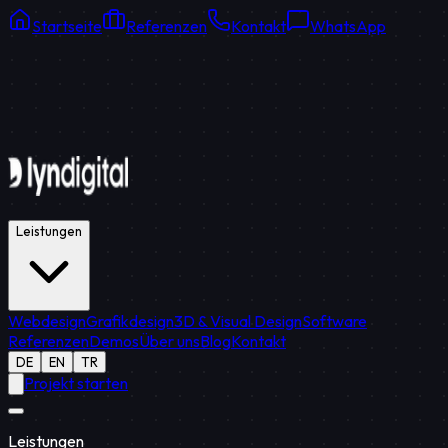
Startseite
Referenzen
Kontakt
WhatsApp
Online Support
Durchschnittliche Antwort: 15 Min.
Leistungen
Webdesign
Grafikdesign
3D & Visual Design
Software
Referenzen
Demos
Über uns
Blog
Kontakt
DE
EN
TR
Projekt starten
Leistungen