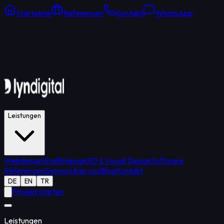
Startseite
Referenzen
Kontakt
WhatsApp
Online Support
Durchschnittliche Antwort: 15 Min.
Leistungen
Webdesign
Grafikdesign
3D & Visual Design
Software
Referenzen
Demos
Über uns
Blog
Kontakt
DE
EN
TR
Projekt starten
Leistungen