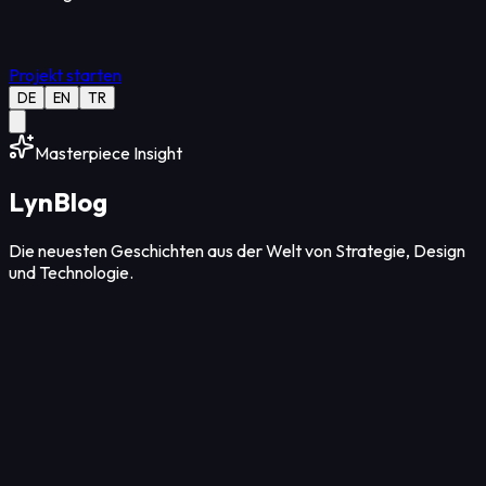
Projekt starten
DE
EN
TR
Masterpiece Insight
Lyn
Blog
Die neuesten Geschichten aus der Welt von Strategie, Design
und Technologie.
Strategie
12
Min Lesezeit
05. Aug. 2026