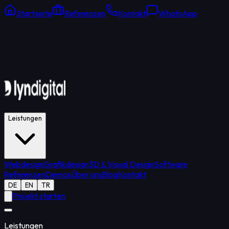
Startseite
Referenzen
Kontakt
WhatsApp
Online Support
Durchschnittliche Antwort: 15 Min.
Leistungen
Webdesign
Grafikdesign
3D & Visual Design
Software
Referenzen
Demos
Über uns
Blog
Kontakt
DE
EN
TR
Projekt starten
Leistungen