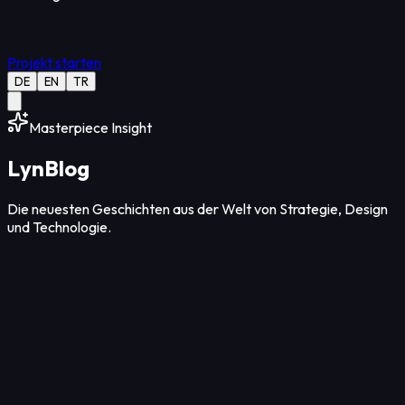
Projekt starten
DE
EN
TR
Masterpiece Insight
Lyn
Blog
Die neuesten Geschichten aus der Welt von Strategie, Design
und Technologie.
Design
12
Min Lesezeit
07. Aug. 2026