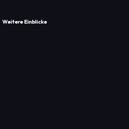
Weitere Einblicke
Strategie
4 Schritte der digitalen Transformation zur sofortigen
Strategie
PV-Projekte: 8 Strategien für lokale Sichtbarkeit und
ROI