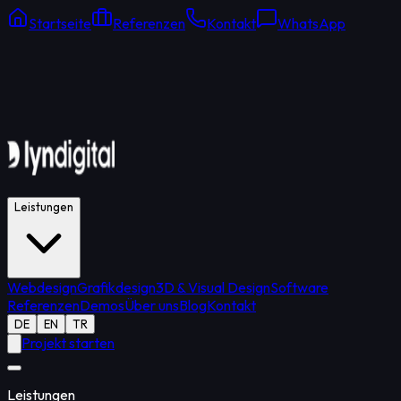
Startseite
Referenzen
Kontakt
WhatsApp
Online Support
Durchschnittliche Antwort: 15 Min.
Leistungen
Webdesign
Grafikdesign
3D & Visual Design
Software
Referenzen
Demos
Über uns
Blog
Kontakt
DE
EN
TR
Projekt starten
Leistungen