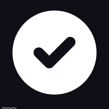
DSGVO
•