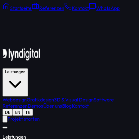
Startseite
Referenzen
Kontakt
WhatsApp
Online Support
Durchschnittliche Antwort: 15 Min.
Leistungen
Webdesign
Grafikdesign
3D & Visual Design
Software
Referenzen
Demos
Über uns
Blog
Kontakt
DE
EN
TR
Projekt starten
Leistungen