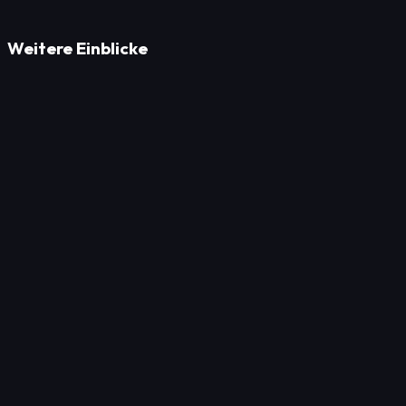
Weitere Einblicke
Marketing
Lokales SEO in Deutschland: Profitablere Online-
Präsenz
Marketing
Lokales SEO in München, Berlin und Hamburg