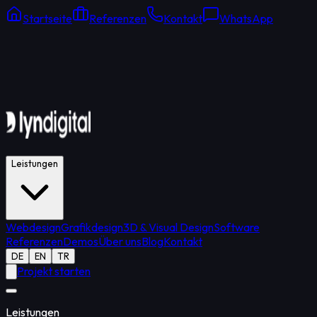
Startseite
Referenzen
Kontakt
WhatsApp
Online Support
Durchschnittliche Antwort: 15 Min.
Leistungen
Webdesign
Grafikdesign
3D & Visual Design
Software
Referenzen
Demos
Über uns
Blog
Kontakt
DE
EN
TR
Projekt starten
Leistungen