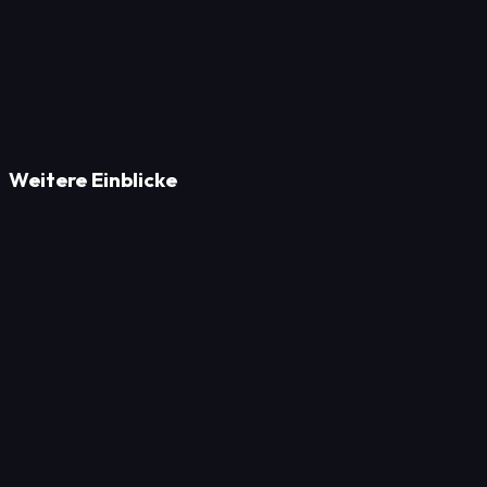
Weitere Einblicke
Strategie
5 Techniken zur Senkung der Warenkorbabbruchrate im
Strategie