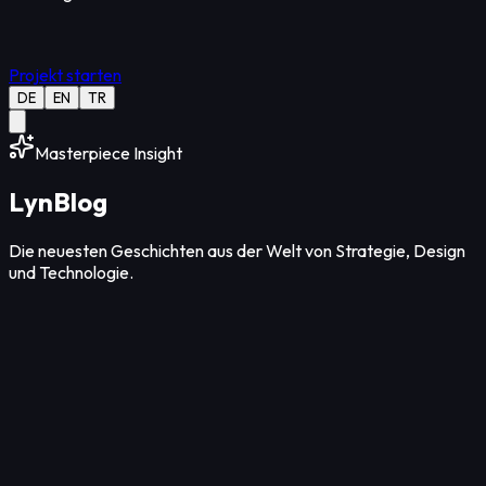
Projekt starten
DE
EN
TR
Masterpiece Insight
Lyn
Blog
Die neuesten Geschichten aus der Welt von Strategie, Design
und Technologie.
Strategie
12
Min Lesezeit
08. Aug. 2026