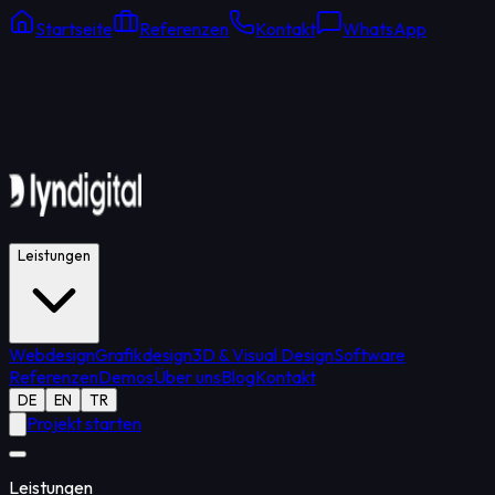
Startseite
Referenzen
Kontakt
WhatsApp
Online Support
Durchschnittliche Antwort: 15 Min.
Leistungen
Webdesign
Grafikdesign
3D & Visual Design
Software
Referenzen
Demos
Über uns
Blog
Kontakt
DE
EN
TR
Projekt starten
Leistungen