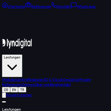
Startseite
Referenzen
Kontakt
WhatsApp
Online Support
Durchschnittliche Antwort: 15 Min.
Leistungen
Webdesign
Grafikdesign
3D & Visual Design
Software
Referenzen
Demos
Über uns
Blog
Kontakt
DE
EN
TR
Projekt starten
Leistungen