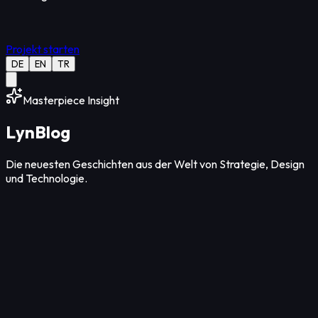
Projekt starten
DE
EN
TR
Masterpiece Insight
Lyn
Blog
Die neuesten Geschichten aus der Welt von Strategie, Design
und Technologie.
Strategie
12
Min Lesezeit
08. Aug. 2026