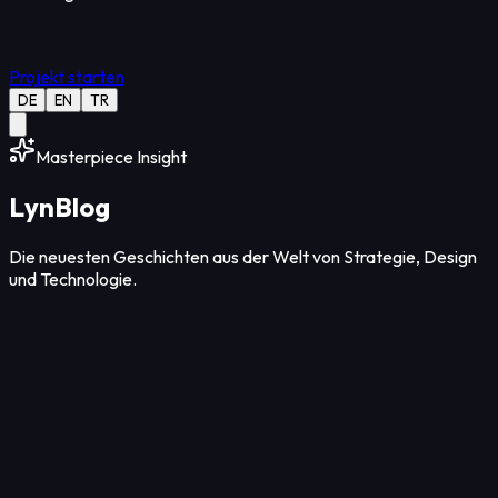
Projekt starten
DE
EN
TR
Masterpiece Insight
Lyn
Blog
Die neuesten Geschichten aus der Welt von Strategie, Design
und Technologie.
Design
12
Min Lesezeit
06. Aug. 2026