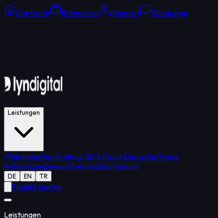
Startseite
Referenzen
Kontakt
WhatsApp
Online Support
Durchschnittliche Antwort: 15 Min.
Leistungen
Webdesign
Grafikdesign
3D & Visual Design
Software
Referenzen
Demos
Über uns
Blog
Kontakt
DE
EN
TR
Projekt starten
Leistungen