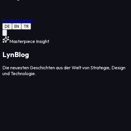
Projekt starten
DE
EN
TR
Masterpiece Insight
Lyn
Blog
Die neuesten Geschichten aus der Welt von Strategie, Design
und Technologie.
Design
12
Min Lesezeit
06. Aug. 2026