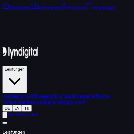
Startseite
Referenzen
Kontakt
WhatsApp
Online Support
Durchschnittliche Antwort: 15 Min.
Leistungen
Webdesign
Grafikdesign
3D & Visual Design
Software
Referenzen
Demos
Über uns
Blog
Kontakt
DE
EN
TR
Projekt starten
Leistungen