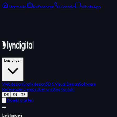
Startseite
Referenzen
Kontakt
WhatsApp
Online Support
Durchschnittliche Antwort: 15 Min.
Leistungen
Webdesign
Grafikdesign
3D & Visual Design
Software
Referenzen
Demos
Über uns
Blog
Kontakt
DE
EN
TR
Projekt starten
Leistungen