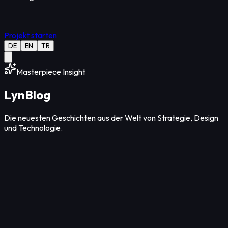
Projekt starten
DE
EN
TR
Masterpiece Insight
Lyn
Blog
Die neuesten Geschichten aus der Welt von Strategie, Design
und Technologie.
Design
12
Min Lesezeit
09. Aug. 2026