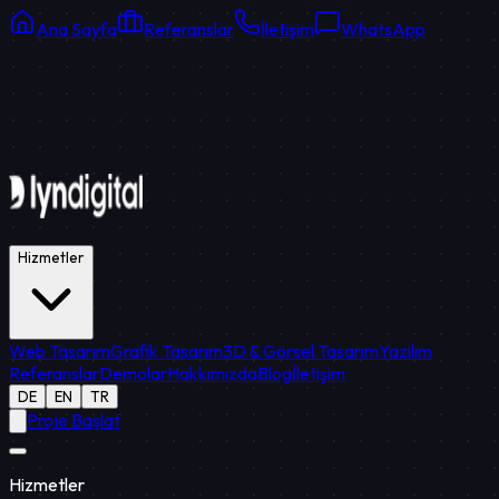
Ana Sayfa
Referanslar
İletişim
WhatsApp
Online Destek
Ortalama yanıt: 15 dk
Hizmetler
Web Tasarım
Grafik Tasarım
3D & Görsel Tasarım
Yazılım
Referanslar
Demolar
Hakkımızda
Blog
İletişim
DE
EN
TR
Proje Başlat
Hizmetler