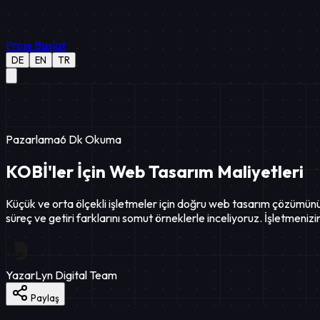
Proje Başlat
DE
EN
TR
Pazarlama
6
Dk Okuma
KOBİ'ler İçin Web Tasarım Maliyetleri
Küçük ve orta ölçekli işletmeler için doğru web tasarım çözümünü 
süreç ve getiri farklarını somut örneklerle inceliyoruz. İşletmenizin 
Yazar
Lyn Digital Team
Paylaş