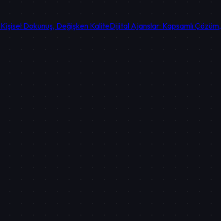
 Kişisel Dokunuş, Değişken Kalite
Dijital Ajanslar: Kapsamlı Çözüm,