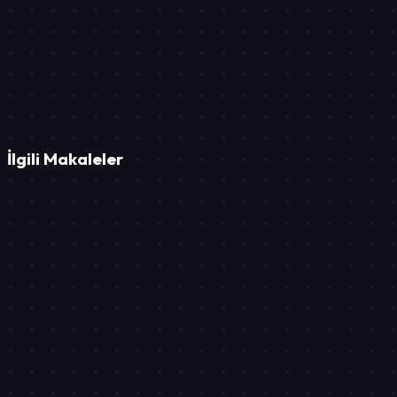
STRATEJİK ÖZET
Dijital varlığınızın geleceği, bugünkü vizyonunuzla şekillenir.
İlgili Makaleler
Pazarlama
KOBİ İçin En İyi Web Sitesi Platformu: WordPress, Wix, Ji
Pazarlama