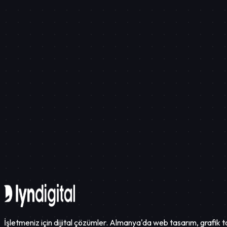
Almanya'da Dijitalde Büyümenin 5 Kritik Yerel SEO Adımı
Pazarlama
Atölyeniz Sessiz Kalmasın
İletişime Geçin
İşletmeniz için dijital çözümler. Almanya'da web tasarım, grafik t