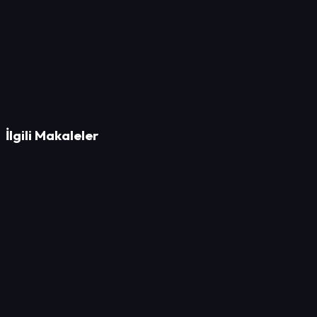
İlgili Makaleler
Pazarlama
Sesli Arama ile Yerel İşletmenizi Büyütme Rehberi:
İpuçları