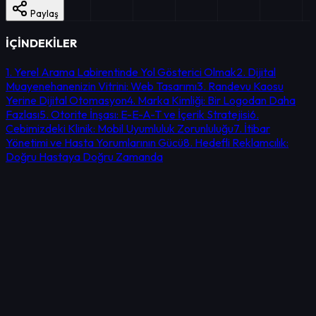
Paylaş
İÇİNDEKİLER
1. Yerel Arama Labirentinde Yol Gösterici Olmak
2. Dijital
Muayenehanenizin Vitrini: Web Tasarımı
3. Randevu Kaosu
Yerine Dijital Otomasyon
4. Marka Kimliği: Bir Logodan Daha
Fazlası
5. Otorite İnşası: E-E-A-T ve İçerik Stratejisi
6.
Cebimizdeki Klinik: Mobil Uyumluluk Zorunluluğu
7. İtibar
Yönetimi ve Hasta Yorumlarının Gücü
8. Hedefli Reklamcılık:
Doğru Hastaya Doğru Zamanda