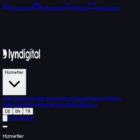
Ana Sayfa
Referanslar
İletişim
WhatsApp
Online Destek
Ortalama yanıt: 15 dk
Hizmetler
Web Tasarım
Grafik Tasarım
3D & Görsel Tasarım
Yazılım
Referanslar
Demolar
Hakkımızda
Blog
İletişim
DE
EN
TR
Proje Başlat
Hizmetler