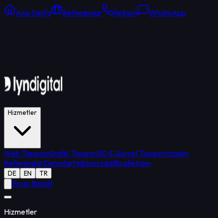
Ana Sayfa
Referanslar
İletişim
WhatsApp
Online Destek
Ortalama yanıt: 15 dk
Hizmetler
Web Tasarım
Grafik Tasarım
3D & Görsel Tasarım
Yazılım
Referanslar
Demolar
Hakkımızda
Blog
İletişim
DE
EN
TR
Proje Başlat
Hizmetler