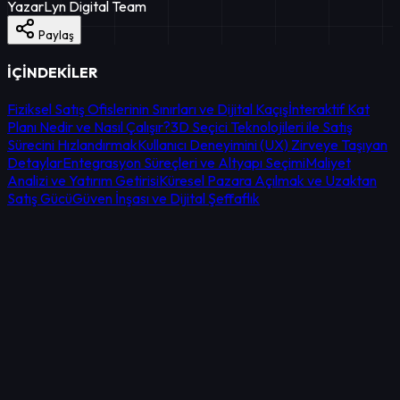
Yazar
Lyn Digital Team
Paylaş
İÇİNDEKİLER
Fiziksel Satış Ofislerinin Sınırları ve Dijital Kaçış
İnteraktif Kat
Planı Nedir ve Nasıl Çalışır?
3D Seçici Teknolojileri ile Satış
Sürecini Hızlandırmak
Kullanıcı Deneyimini (UX) Zirveye Taşıyan
Detaylar
Entegrasyon Süreçleri ve Altyapı Seçimi
Maliyet
Analizi ve Yatırım Getirisi
Küresel Pazara Açılmak ve Uzaktan
Satış Gücü
Güven İnşası ve Dijital Şeffaflık