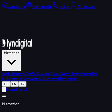
Ana Sayfa
Referanslar
İletişim
WhatsApp
Online Destek
Ortalama yanıt: 15 dk
Hizmetler
Web Tasarım
Grafik Tasarım
3D & Görsel Tasarım
Yazılım
Referanslar
Demolar
Hakkımızda
Blog
İletişim
DE
EN
TR
Proje Başlat
Hizmetler