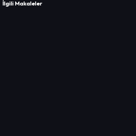
İlgili Makaleler
Teknoloji
Dijital Hakimiyet: Kendi Web Siteniz Tek Gerçek
Varlığınız
Teknoloji
Mobilya Üretiminde Teklif Hazırlama Sürecini Sıfırlayın