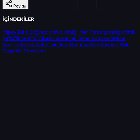
Paylaş
İÇİNDEKİLER
Yapay Zeka Çağında Marka Kimliği: Yeni Paradigma
Algoritmik
Şeffaflık ve Etik: Tüketici Güveninin Temeli
İnsan ve Makine
Sinerjisi: Marka Anlatısının Gücü
Duygusal Bağ Kurmak: AI ile
Özgünlük Stratejileri