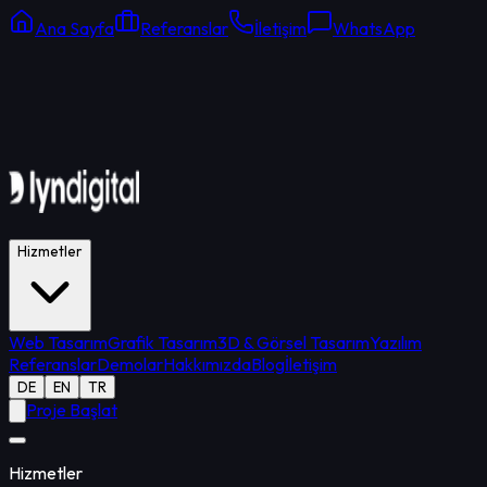
Ana Sayfa
Referanslar
İletişim
WhatsApp
Online Destek
Ortalama yanıt: 15 dk
Hizmetler
Web Tasarım
Grafik Tasarım
3D & Görsel Tasarım
Yazılım
Referanslar
Demolar
Hakkımızda
Blog
İletişim
DE
EN
TR
Proje Başlat
Hizmetler