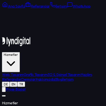
Ana Sayfa
Referanslar
İletişim
WhatsApp
Online Destek
Ortalama yanıt: 15 dk
Hizmetler
Web Tasarım
Grafik Tasarım
3D & Görsel Tasarım
Yazılım
Referanslar
Demolar
Hakkımızda
Blog
İletişim
DE
EN
TR
Proje Başlat
Hizmetler