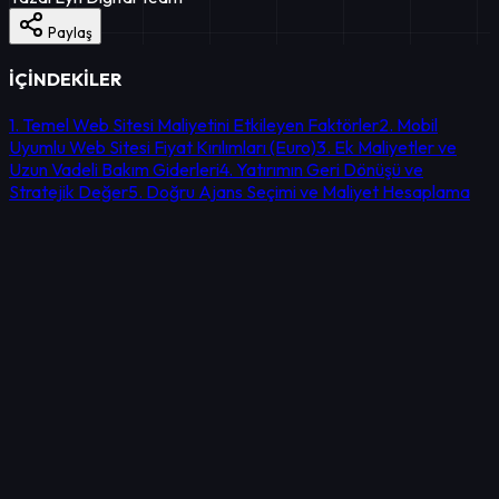
Paylaş
İÇİNDEKİLER
1. Temel Web Sitesi Maliyetini Etkileyen Faktörler
2. Mobil
Uyumlu Web Sitesi Fiyat Kırılımları (Euro)
3. Ek Maliyetler ve
Uzun Vadeli Bakım Giderleri
4. Yatırımın Geri Dönüşü ve
Stratejik Değer
5. Doğru Ajans Seçimi ve Maliyet Hesaplama