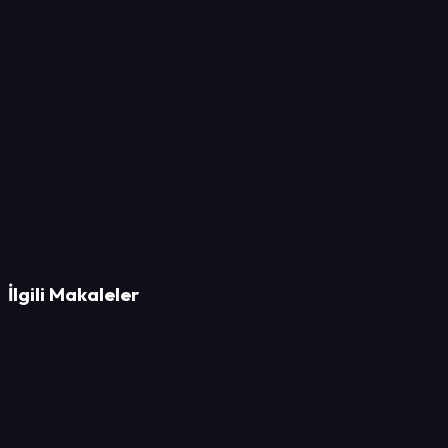
STRATEJİK ÖZET
İşin uzmanlarıyla çalışmak, tahmin edilemeyen sorunların önüne
geçer.
İlgili Makaleler
Strateji
MDR Kıskacında Dijitalleşme