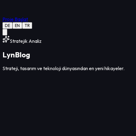
Proje Başlat
DE
EN
TR
Stratejik Analiz
Lyn
Blog
Strateji, tasarım ve teknoloji dünyasından en yeni hikayeler.
Tasarım
12
Dk Okuma
07 Ağu 2026