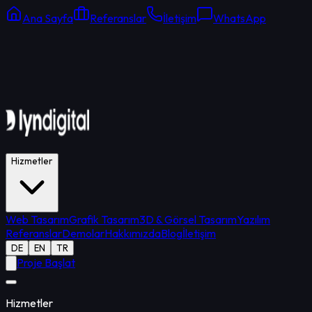
Ana Sayfa
Referanslar
İletişim
WhatsApp
Online Destek
Ortalama yanıt: 15 dk
Hizmetler
Web Tasarım
Grafik Tasarım
3D & Görsel Tasarım
Yazılım
Referanslar
Demolar
Hakkımızda
Blog
İletişim
DE
EN
TR
Proje Başlat
Hizmetler