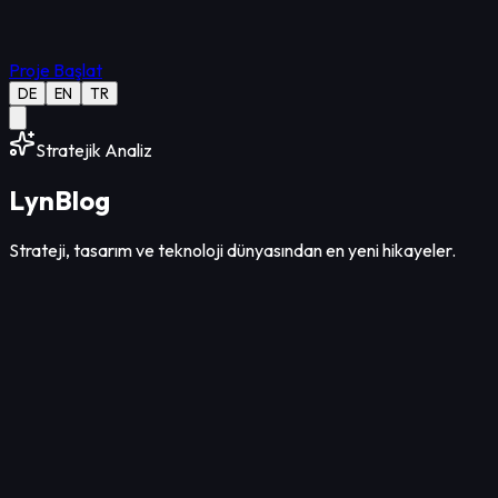
Proje Başlat
DE
EN
TR
Stratejik Analiz
Lyn
Blog
Strateji, tasarım ve teknoloji dünyasından en yeni hikayeler.
Tasarım
12
Dk Okuma
09 Ağu 2026