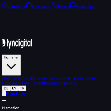
Ana Sayfa
Referanslar
İletişim
WhatsApp
Online Destek
Ortalama yanıt: 15 dk
Hizmetler
Web Tasarım
Grafik Tasarım
3D & Görsel Tasarım
Yazılım
Referanslar
Demolar
Hakkımızda
Blog
İletişim
DE
EN
TR
Proje Başlat
Hizmetler