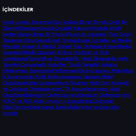
İÇİNDEKİLER
Mobil Uyumlu Tasarımın Özü: Sadece Ekran Boyutu Değil, Bir
Zihniyet Dönüşümü
Mobil Öncelikli Yaklaşım (Mobile-First):
Neden Vazgeçilmez Bir Strateji?
Akışkan Izgaralar (Fluid Grids):
Tasarımın Omurgasını Esnek Tutmak
Esnek Görseller ve Medya
(Flexible Images & Media): Görsel Yükü Optimize Etmek
Medya
Sorguları (Media Queries): Kırılma Noktaları ve Akıllı
Uyumlanma
Tipografi ve Okunabilirlik: Mobil Ekranlarda Metin
Yönetimi
Dokunmatik Hedefler (Touch Targets): Kullanıcı
Etkileşiminin Ergonomisi
Performans Optimizasyonu: Mobil Hızın
İş Başarısındaki Kritik Rolü
Navigasyon Tasarımı: Mobil
Cihazlarda Kolay Gezinme
Form Tasarımı: Mobil Giriş Kolaylığı
ve Dönüşüm Optimizasyonu
CTA Konumlandırması: Mobil
Cihazlarda Dönüşüm Optimizasyonu
Dönüşüm Optimizasyonu
(CRO) ve ROI: Mobil Uyumun İş Sonuçlarına Doğrudan
Etkisi
Test ve Doğrulama: Sürekli İyileştirme ve Geleceğe
Hazırlık