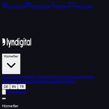
Ana Sayfa
Referanslar
İletişim
WhatsApp
Online Destek
Ortalama yanıt: 15 dk
Hizmetler
Web Tasarım
Grafik Tasarım
3D & Görsel Tasarım
Yazılım
Referanslar
Demolar
Hakkımızda
Blog
İletişim
DE
EN
TR
Proje Başlat
Hizmetler