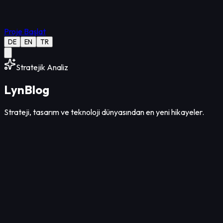
Proje Başlat
DE
EN
TR
Stratejik Analiz
Lyn
Blog
Strateji, tasarım ve teknoloji dünyasından en yeni hikayeler.
Tasarım
12
Dk Okuma
09 Ağu 2026