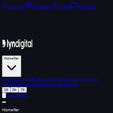
Ana Sayfa
Referanslar
İletişim
WhatsApp
Online Destek
Ortalama yanıt: 15 dk
Hizmetler
Web Tasarım
Grafik Tasarım
3D & Görsel Tasarım
Yazılım
Referanslar
Demolar
Hakkımızda
Blog
İletişim
DE
EN
TR
Proje Başlat
Hizmetler